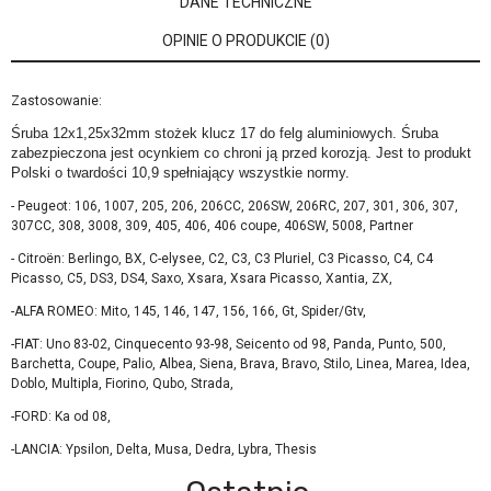
DANE TECHNICZNE
OPINIE O PRODUKCIE (0)
Zastosowanie:
Śruba 12x1,25x32mm stożek klucz 17 do felg aluminiowych. Śruba
zabezpieczona jest ocynkiem co chroni ją przed korozją. Jest to produkt
Polski o twardości 10,9 spełniający wszystkie normy.
- Peugeot: 106, 1007, 205, 206, 206CC, 206SW, 206RC, 207, 301, 306, 307,
307CC, 308, 3008, 309, 405, 406, 406 coupe, 406SW, 5008, Partner
- Citroën: Berlingo, BX, C-elysee, C2, C3, C3 Pluriel, C3 Picasso, C4, C4
Picasso, C5, DS3, DS4, Saxo, Xsara, Xsara Picasso, Xantia, ZX,
-ALFA ROMEO: Mito, 145, 146, 147, 156, 166, Gt, Spider/Gtv,
-FIAT: Uno 83-02, Cinquecento 93-98, Seicento od 98, Panda, Punto, 500,
Barchetta, Coupe, Palio, Albea, Siena, Brava, Bravo, Stilo, Linea, Marea, Idea,
Doblo, Multipla, Fiorino, Qubo, Strada,
-FORD: Ka od 08,
-LANCIA: Ypsilon, Delta, Musa, Dedra, Lybra, Thesis