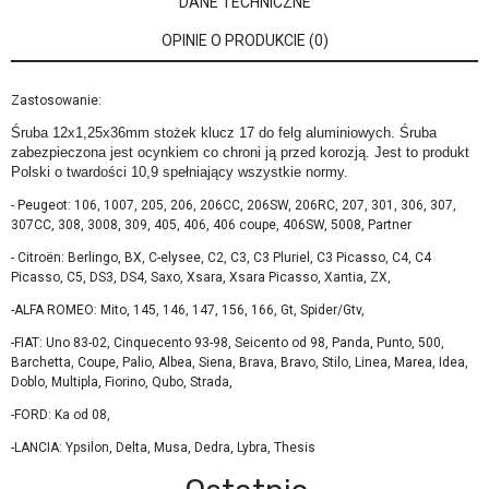
DANE TECHNICZNE
OPINIE O PRODUKCIE (0)
Zastosowanie:
Śruba 12x1,25x36mm stożek klucz 17 do felg aluminiowych. Śruba
zabezpieczona jest ocynkiem co chroni ją przed korozją. Jest to produkt
Polski o twardości 10,9 spełniający wszystkie normy.
- Peugeot: 106, 1007, 205, 206, 206CC, 206SW, 206RC, 207, 301, 306, 307,
307CC, 308, 3008, 309, 405, 406, 406 coupe, 406SW, 5008, Partner
- Citroën: Berlingo, BX, C-elysee, C2, C3, C3 Pluriel, C3 Picasso, C4, C4
Picasso, C5, DS3, DS4, Saxo, Xsara, Xsara Picasso, Xantia, ZX,
-ALFA ROMEO: Mito, 145, 146, 147, 156, 166, Gt, Spider/Gtv,
-FIAT: Uno 83-02, Cinquecento 93-98, Seicento od 98, Panda, Punto, 500,
Barchetta, Coupe, Palio, Albea, Siena, Brava, Bravo, Stilo, Linea, Marea, Idea,
Doblo, Multipla, Fiorino, Qubo, Strada,
-FORD: Ka od 08,
-LANCIA: Ypsilon, Delta, Musa, Dedra, Lybra, Thesis