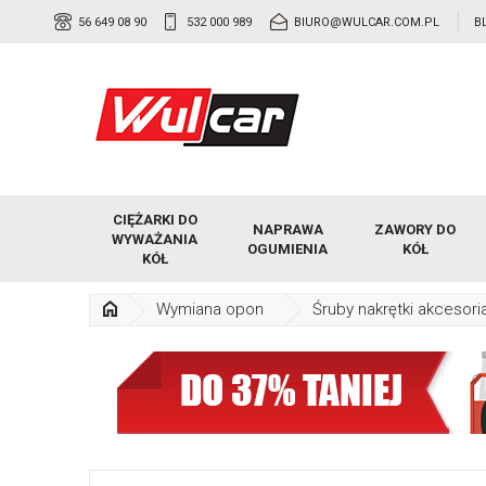
56 649 08 90
532 000 989
BIURO@WULCAR.COM.PL
B
CIĘŻARKI DO
NAPRAWA
ZAWORY DO
WYWAŻANIA
OGUMIENIA
KÓŁ
KÓŁ
Wymiana opon
Śruby nakrętki akcesori