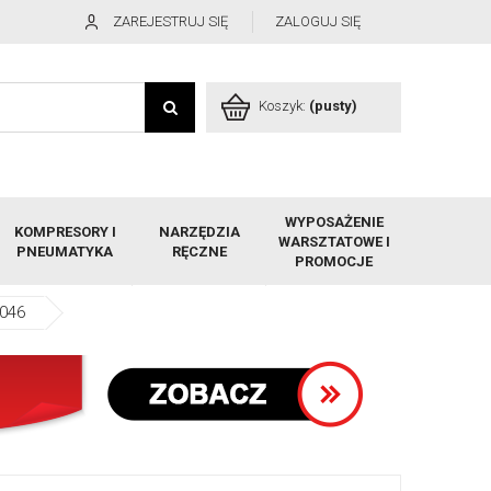
ZAREJESTRUJ SIĘ
ZALOGUJ SIĘ
Koszyk:
(pusty)
WYPOSAŻENIE
KOMPRESORY I
NARZĘDZIA
WARSZTATOWE I
PNEUMATYKA
RĘCZNE
PROMOCJE
.046