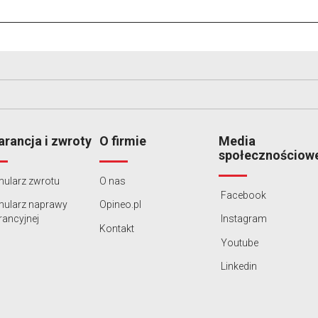
rancja i zwroty
O firmie
Media
społecznościow
ularz zwrotu
O nas
Facebook
mularz naprawy
Opineo.pl
ancyjnej
Instagram
Kontakt
Youtube
Linkedin