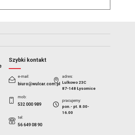
Szybki kontakt
e
e-mail:
adres:
Lulkowo 23C
biuro@wulcar.com.pl
87-148 Łysomice
mob:
pracujemy:
532 000 989
pon.- pt. 8.00-
16.00
tel:
56 649 08 90