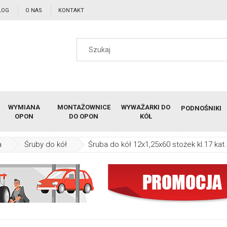
LOG
O NAS
KONTAKT
WYMIANA
MONTAŻOWNICE
WYWAŻARKI DO
PODNOŚNIKI
OPON
DO OPON
KÓŁ
a
Śruby do kół
Śruba do kół 12x1,25x60 stożek kl.17 kat