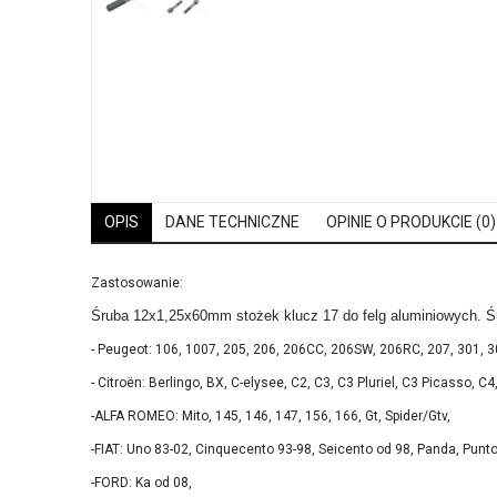
OPIS
DANE TECHNICZNE
OPINIE O PRODUKCIE (0)
Zastosowanie:
Śruba 12x1,25x60mm stożek klucz 17 do felg aluminiowych. Śru
- Peugeot: 106, 1007, 205, 206, 206CC, 206SW, 206RC, 207, 301, 3
- Citroën: Berlingo, BX, C-elysee, C2, C3, C3 Pluriel, C3 Picasso, 
-ALFA ROMEO: Mito, 145, 146, 147, 156, 166, Gt, Spider/Gtv,
-FIAT: Uno 83-02, Cinquecento 93-98, Seicento od 98, Panda, Punto, 5
-FORD: Ka od 08,