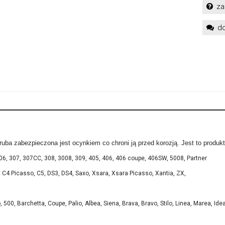
za
do
ba zabezpieczona jest ocynkiem co chroni ją przed korozją. Jest to produkt 
06, 307, 307CC, 308, 3008, 309, 405, 406, 406 coupe, 406SW, 5008, Partner
C4, C4 Picasso, C5, DS3, DS4, Saxo, Xsara, Xsara Picasso, Xantia, ZX,
00, Barchetta, Coupe, Palio, Albea, Siena, Brava, Bravo, Stilo, Linea, Marea, Idea,