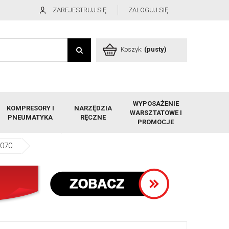
ZAREJESTRUJ SIĘ
ZALOGUJ SIĘ
Koszyk:
(pusty)
WYPOSAŻENIE
KOMPRESORY I
NARZĘDZIA
WARSZTATOWE I
PNEUMATYKA
RĘCZNE
PROMOCJE
.070