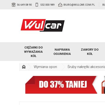
56 649 08 90
532 000 989
BIURO@WULCAR.COM.PL
B
CIĘŻARKI DO
NAPRAWA
ZAWORY DO
WYWAŻANIA
OGUMIENIA
KÓŁ
KÓŁ
Wymiana opon
Śruby nakrętki akcesori