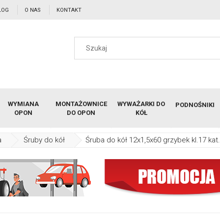
LOG
O NAS
KONTAKT
WYMIANA
MONTAŻOWNICE
WYWAŻARKI DO
PODNOŚNIKI
OPON
DO OPON
KÓŁ
a
Śruby do kół
Śruba do kół 12x1,5x60 grzybek kl.17 kat