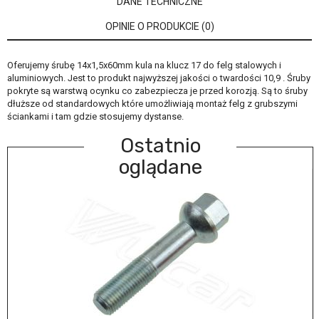
DANE TECHNICZNE
OPINIE O PRODUKCIE (0)
Oferujemy śrubę 14x1,5x60mm kula na klucz 17 do felg stalowych i
aluminiowych. Jest to produkt najwyższej jakości o twardości 10,9 . Śruby
pokryte są warstwą ocynku co zabezpiecza je przed korozją. Są to śruby
dłuższe od standardowych które umożliwiają montaż felg z grubszymi
ściankami i tam gdzie stosujemy dystanse.
Ostatnio
oglądane