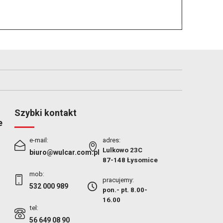
Szybki kontakt
e
e-mail:
adres:
Lulkowo 23C
biuro@wulcar.com.pl
87-148 Łysomice
mob:
pracujemy:
532 000 989
pon.- pt. 8.00-
16.00
tel:
56 649 08 90