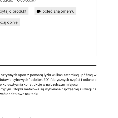
oduktu:
16-03-50097
pytaj o produkt
poleć znajomemu
daj opinię
ztywnych opon z pomocą łyżki wulkanizatorskiej i później w
tawie cyfrowych "odbitek 3D" fabrycznych części i odlane z
rko usztywnia konstrukcję w najczulszym miejscu.
acyjnym. Stopki metalowe są wybierane najczęściej z uwagi na
ować dodatkowe nakładki.