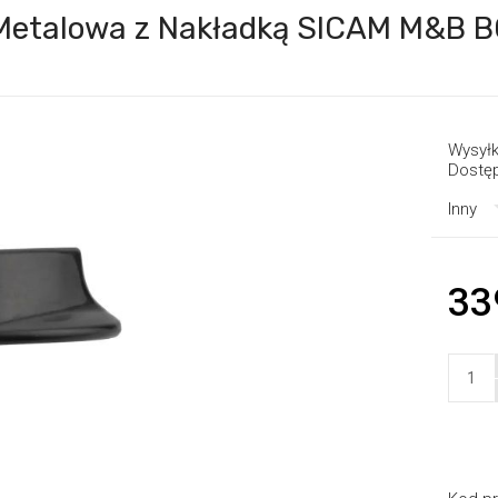
 Metalowa z Nakładką SICAM M&B
Wysyłk
Dostę
Inny
33