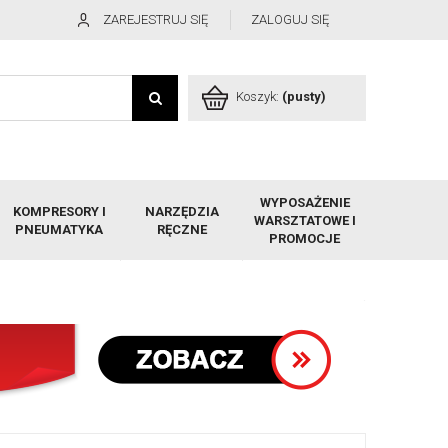
ZAREJESTRUJ SIĘ
ZALOGUJ SIĘ
Koszyk:
(pusty)
WYPOSAŻENIE
KOMPRESORY I
NARZĘDZIA
WARSZTATOWE I
PNEUMATYKA
RĘCZNE
PROMOCJE
z Nakładką SICAM M&B BOSCH WERTHER TECALEMIT