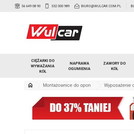
56 649 08 90
532 000 989
BIURO@WULCAR.COM.PL
B
CIĘŻARKI DO
NAPRAWA
ZAWORY DO
WYWAŻANIA
OGUMIENIA
KÓŁ
KÓŁ
Montażownice do opon
Wyposażenie 