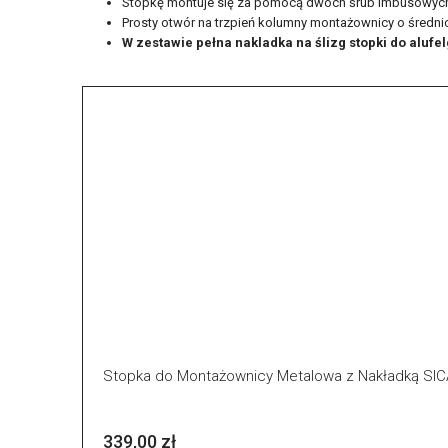
Stopkę montuje się za pomocą dwóch śrub imbusowych 
Prosty otwór na trzpień kolumny montażownicy o średn
W zestawie pełna nakladka na ślizg stopki do alufel
Stopka do Montażownicy Metalowa z Nakładką 
339,00 zł