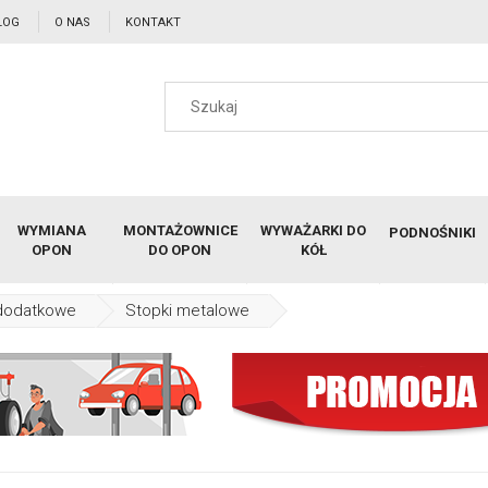
LOG
O NAS
KONTAKT
WYMIANA
MONTAŻOWNICE
WYWAŻARKI DO
PODNOŚNIKI
OPON
DO OPON
KÓŁ
dodatkowe
Stopki metalowe
Stopka do Montażownicy Metalowa 