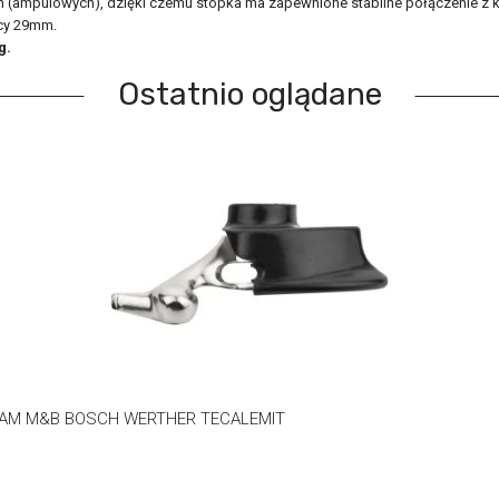
(ampulowych), dzięki czemu stopka ma zapewnione stabilne połączenie z 
icy 29mm.
g.
Ostatnio oglądane
SICAM M&B BOSCH WERTHER TECALEMIT