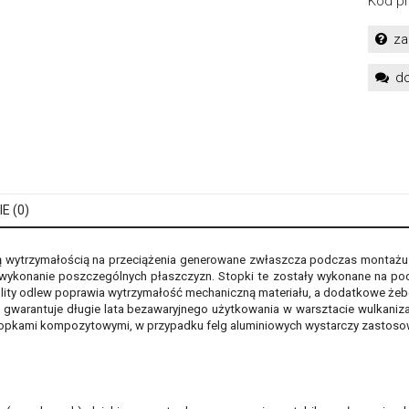
Kod pr
za
do
E (0)
 wytrzymałością na przeciążenia generowane zwłaszcza podczas montażu s
wykonanie poszczególnych płaszczyzn. Stopki te zostały wykonane na pods
ity odlew poprawia wytrzymałość mechaniczną materiału, a dodatkowe żebe
ej gwarantuje długie lata bezawaryjnego użytkowania w warsztacie wulkaniz
stopkami kompozytowymi, w przypadku felg aluminiowych wystarczy zastos