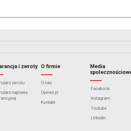
rancja i zwroty
O firmie
Media
społecznościow
ularz zwrotu
O nas
Facebook
mularz naprawy
Opineo.pl
ancyjnej
Instagram
Kontakt
Youtube
Linkedin