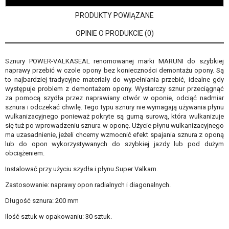
PRODUKTY POWIĄZANE
OPINIE O PRODUKCIE (0)
Sznury POWER-VALKASEAL renomowanej marki MARUNI do szybkiej
naprawy przebić w czole opony bez konieczności demontażu opony. Są
to najbardziej tradycyjne materiały do wypełniania przebić, idealne gdy
występuje problem z demontażem opony. Wystarczy sznur przeciągnąć
za pomocą szydła przez naprawiany otwór w oponie, odciąć nadmiar
sznura i odczekać chwilę. Tego typu sznury nie wymagają używania płynu
wulkanizacyjnego ponieważ pokryte są gumą surową, która wulkanizuje
się tuż po wprowadzeniu sznura w oponę. Użycie płynu wulkanizacyjnego
ma uzasadnienie, jeżeli chcemy wzmocnić efekt spajania sznura z oponą
lub do opon wykorzystywanych do szybkiej jazdy lub pod dużym
obciążeniem.
Instalować przy użyciu
szydła
i płynu
Super Valkarn
.
Zastosowanie: naprawy opon radialnych i diagonalnych.
Długość sznura: 200 mm
Ilość sztuk w opakowaniu: 30 sztuk.