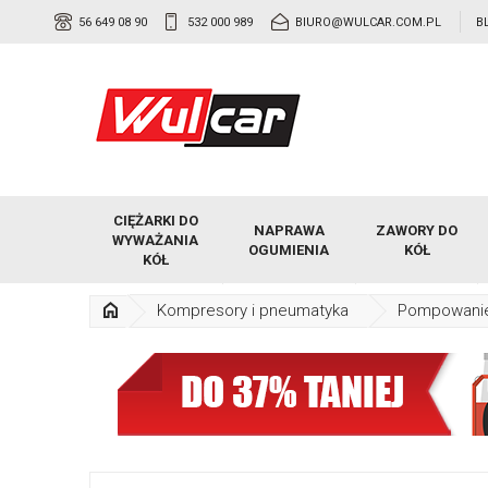
56 649 08 90
532 000 989
BIURO@WULCAR.COM.PL
B
CIĘŻARKI DO
NAPRAWA
ZAWORY DO
WYWAŻANIA
OGUMIENIA
KÓŁ
KÓŁ
Kompresory i pneumatyka
Pompowani