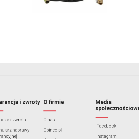
rancja i zwroty
O firmie
Media
społecznościow
ularz zwrotu
O nas
Facebook
mularz naprawy
Opineo.pl
ancyjnej
Instagram