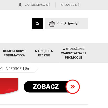
ZAREJESTRUJ SIĘ
ZALOGUJ SIĘ
Koszyk:
(pusty)
WYPOSAŻENIE
KOMPRESORY I
NARZĘDZIA
WARSZTATOWE I
PNEUMATYKA
RĘCZNE
PROMOCJE
 PCL AIRFORCE 1,8m