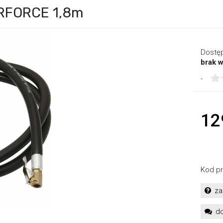
IRFORCE 1,8m
Dostę
brak 
-
12
Kod pr
za
do