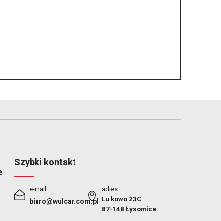
Szybki kontakt
e
e-mail:
adres:
Lulkowo 23C
biuro@wulcar.com.pl
87-148 Łysomice