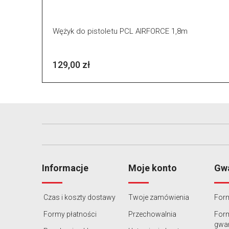
Wężyk do pistoletu PCL AIRFORCE 1,8m
129,00 zł
Informacje
Moje konto
Gwa
Czas i koszty dostawy
Twoje zamówienia
Form
Formy płatności
Przechowalnia
For
gwar