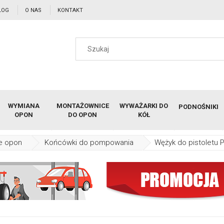
LOG
O NAS
KONTAKT
WYMIANA
MONTAŻOWNICE
WYWAŻARKI DO
PODNOŚNIKI
OPON
DO OPON
KÓŁ
e opon
Końcówki do pompowania
Wężyk do pistoletu