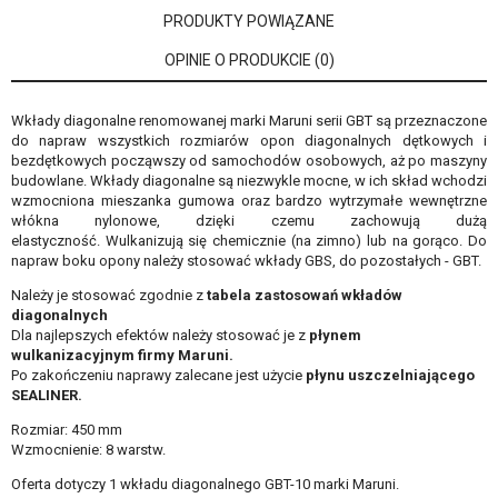
PRODUKTY POWIĄZANE
OPINIE O PRODUKCIE (0)
Wkłady diagonalne renomowanej marki Maruni serii GBT są przeznaczone
do napraw wszystkich rozmiarów opon diagonalnych dętkowych i
bezdętkowych
począwszy od samochodów osobowych, aż po maszyny
budowlane
. Wkłady diagonalne są niezwykle mocne, w ich skład wchodzi
wzmocniona mieszanka gumowa oraz bardzo wytrzymałe wewnętrzne
włókna nylonowe, dzięki czemu zachowują dużą
elastyczność. Wulkanizują się chemicznie (na zimno) lub na gorąco.
Do
napraw boku opony należy stosować wkłady GBS, do pozostałych - GBT.
Należy je stosować zgodnie z
tabela zastosowań wkładów
diagonalnych
Dla najlepszych efektów należy stosować je z
płynem
wulkanizacyjnym firmy Maruni
.
Po zakończeniu naprawy zalecane jest użycie
płynu uszczelniającego
SEALINER
.
Rozmiar: 450 mm
Wzmocnienie: 8 warstw.
Oferta dotyczy 1 wkładu diagonalnego GBT-10 marki Maruni.