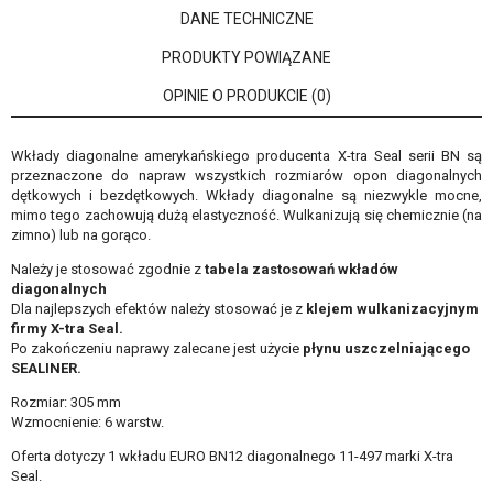
DANE TECHNICZNE
PRODUKTY POWIĄZANE
OPINIE O PRODUKCIE (0)
Wkłady diagonalne amerykańskiego producenta X-tra Seal serii BN są
przeznaczone do napraw wszystkich rozmiarów opon diagonalnych
dętkowych i bezdętkowych. Wkłady diagonalne są niezwykle mocne,
mimo tego zachowują dużą elastyczność. Wulkanizują się chemicznie (na
zimno) lub na gorąco.
Należy je stosować zgodnie z
tabela zastosowań wkładów
diagonalnych
Dla najlepszych efektów należy stosować je z
klejem wulkanizacyjnym
firmy X-tra Seal
.
Po zakończeniu naprawy zalecane jest użycie
płynu uszczelniającego
SEALINER
.
Rozmiar: 305 mm
Wzmocnienie: 6 warstw.
Oferta dotyczy 1 wkładu EURO BN12 diagonalnego 11-497 marki X-tra
Seal.