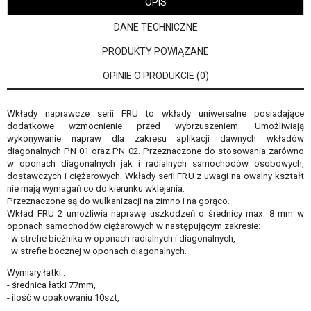
OPIS
DANE TECHNICZNE
PRODUKTY POWIĄZANE
OPINIE O PRODUKCIE (0)
Wkłady naprawcze serii FRU to wkłady uniwersalne posiadające
dodatkowe wzmocnienie przed wybrzuszeniem. Umożliwiają
wykonywanie napraw dla zakresu aplikacji dawnych wkładów
diagonalnych PN 01 oraz PN 02. Przeznaczone do stosowania zarówno
w oponach diagonalnych jak i radialnych samochodów osobowych,
dostawczych i ciężarowych. Wkłady serii FRU z uwagi na owalny kształt
nie mają wymagań co do kierunku wklejania.
Przeznaczone są do wulkanizacji na zimno i na gorąco.
Wkład FRU 2 umożliwia naprawę uszkodzeń o średnicy max. 8 mm w
oponach samochodów ciężarowych w następującym zakresie:
· w strefie bieżnika w oponach radialnych i diagonalnych,
· w strefie bocznej w oponach diagonalnych.
Wymiary łatki :
- średnica łatki 77mm,
- ilość w opakowaniu 10szt,