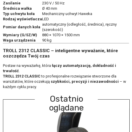
Zasilanie
230 V / 50 Hz
Średnica wałka
Ø 40 mm
Typ uchwytu koła
Mechaniczny uchwyt Haweka
Rodzaj wyświetlacza
LED
automatyczny (odległość, średnica), ręczny
Pomiar danych koła
(szerokość)
Wymiary (G/SZ/W)
880 × 1070 × 1500 mm
Waga urządzenia
90 kg
TROLL 2312 CLASSIC – inteligentne wyważanie, które
oszczędza Twój czas
Postaw na wyważarkę, która
łączy automatyzację, dokładność i
trwałość
.
TROLL 2312 CLASSIC
to profesjonalne rozwiązanie stworzone dla
warsztatów, które oczekują
szybkości, precyzji i niezawodności
– w
każdym cyklu pracy.
Ostatnio
oglądane