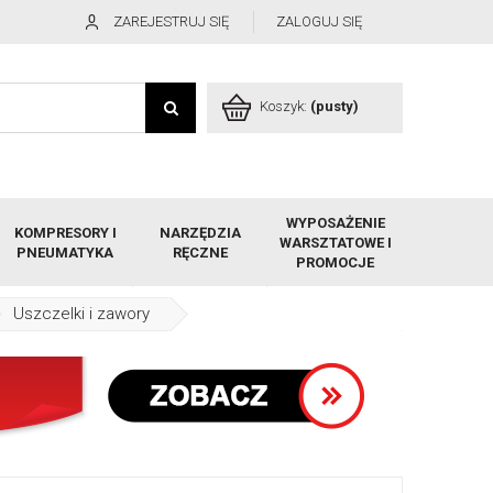
ZAREJESTRUJ SIĘ
ZALOGUJ SIĘ
Koszyk:
(pusty)
WYPOSAŻENIE
KOMPRESORY I
NARZĘDZIA
WARSZTATOWE I
PNEUMATYKA
RĘCZNE
PROMOCJE
Uszczelki i zawory
Zawór zaworek Schreder układów klimatyzacji klima