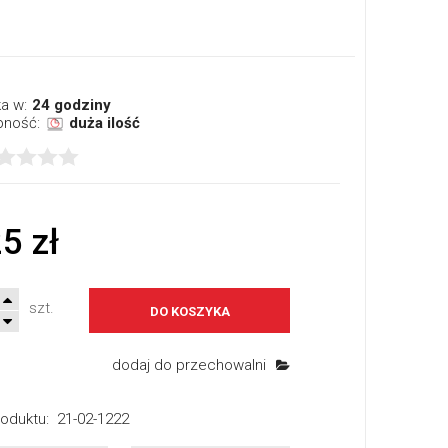
a w:
24 godziny
pność:
duża ilość
5 zł
szt.
DO KOSZYKA
dodaj do przechowalni
oduktu:
21-02-1222