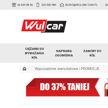
56 649 08 90
532 000 989
BIURO@WULCAR.COM.PL
B
CIĘŻARKI DO
NAPRAWA
ZAWORY DO
WYWAŻANIA
OGUMIENIA
KÓŁ
KÓŁ
Wyposażenie warsztatowe i PROMOCJE