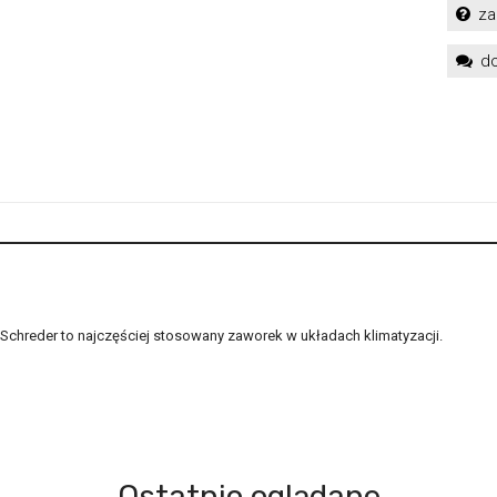
za
do
Schreder to najczęściej stosowany zaworek w układach klimatyzacji.
Ostatnio oglądane