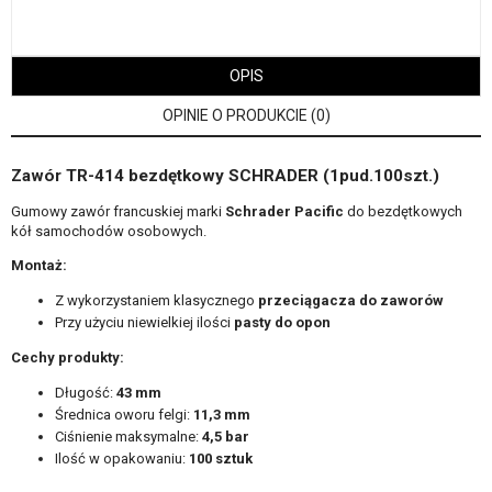
OPIS
OPINIE O PRODUKCIE (0)
Zawór TR-414 bezdętkowy SCHRADER (1pud.100szt.)
Gumowy zawór francuskiej marki
Schrader Pacific
do bezdętkowych
kół samochodów osobowych.
Montaż:
Z wykorzystaniem klasycznego
przeciągacza do zaworów
Przy użyciu niewielkiej ilości
pasty do opon
Cechy produkty:
Długość:
43 mm
Średnica oworu felgi:
11,3 mm
Ciśnienie maksymalne:
4,5 bar
Ilość w opakowaniu:
100 sztuk