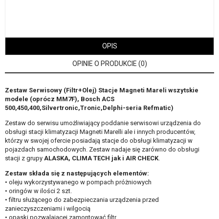
OPIS
OPINIE O PRODUKCIE (0)
Zestaw Serwisowy (Filtr+Olej) Stacje Magneti Mareli wszytskie
modele (oprócz MM7F), Bosch ACS
500,450,400,Silvertronic,Tronic,Delphi-seria Refmatic)
Zestaw do serwisu umożliwiający poddanie serwisowi urządzenia do
obsługi stacji klimatyzacji Magneti Marelli ale i innych producentów,
którzy w swojej ofercie posiadają stacje do obsługi klimatyzacji w
pojazdach samochodowych. Zestaw nadaje się zarówno do obsługi
stacji z grupy
ALASKA, CLIMA TECH jak i AIR CHECK
.
Zestaw składa się z następujących elementów:
• oleju wykorzystywanego w pompach próżniowych
• oringów w ilości 2 szt.
• filtru służącego do zabezpieczania urządzenia przed
zanieczyszczeniami i wilgocią
• opaski pozwalającej zamontować filtr