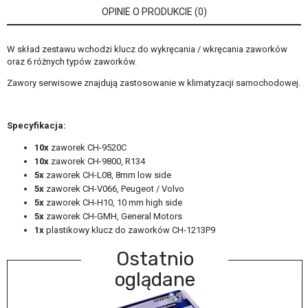
OPINIE O PRODUKCIE (0)
W skład zestawu wchodzi klucz do wykręcania / wkręcania zaworków
oraz 6 różnych typów zaworków.
Zawory serwisowe znajdują zastosowanie w klimatyzacji samochodowej.
Specyfikacja:
10x
zaworek CH-9520C
10x
zaworek CH-9800, R134
5x
zaworek CH-L08, 8mm low side
5x
zaworek CH-V066, Peugeot / Volvo
5x
zaworek CH-H10, 10 mm high side
5x
zaworek CH-GMH, General Motors
1x
plastikowy klucz do zaworków CH-1213P9
Ostatnio
oglądane