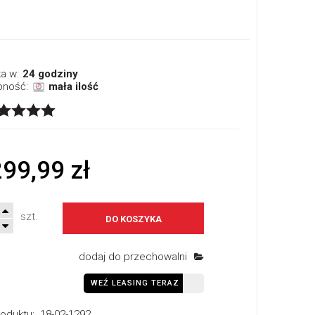
a w:
24 godziny
pność:
mała ilość
299,99 zł
szt.
DO KOSZYKA
dodaj do przechowalni
WEŹ LEASING TERAZ
oduktu:
18-02-1292