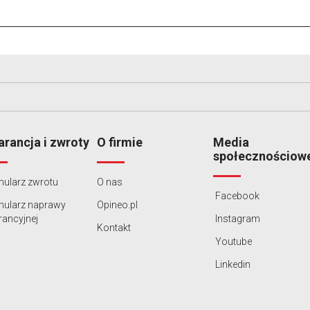
rancja i zwroty
O firmie
Media
społecznościow
ularz zwrotu
O nas
Facebook
mularz naprawy
Opineo.pl
ancyjnej
Instagram
Kontakt
Youtube
Linkedin