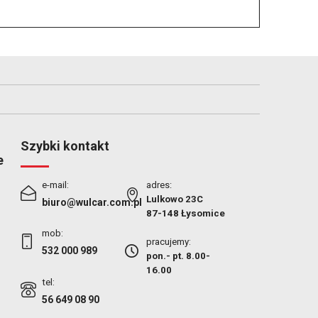
Szybki kontakt
e
e-mail:
adres:
Lulkowo 23C
biuro@wulcar.com.pl
87-148 Łysomice
mob:
pracujemy:
532 000 989
pon.- pt. 8.00-
16.00
tel:
56 649 08 90