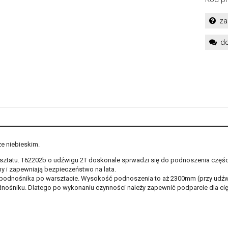
za
do
ze niebieskim.
atu. T62202b o udźwigu 2T doskonale sprwadzi się do podnoszenia części
y i zapewniają bezpieczeństwo na lata.
podnośnika po warsztacie. Wysokość podnoszenia to aż 2300mm (przy udźwi
dnośniku. Dlatego po wykonaniu czynności należy zapewnić podparcie dla ci