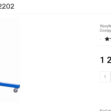
62202
Wysyłk
Dostę
-
1 
Kod pr