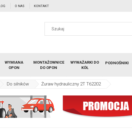
LOG
O NAS
KONTAKT
WYMIANA
MONTAŻOWNICE
WYWAŻARKI DO
PODNOŚNIKI
OPON
DO OPON
KÓŁ
Do silników
Żuraw hydrauliczny 2T T62202