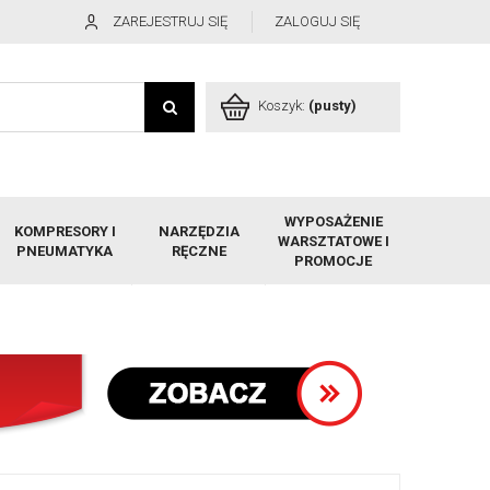
ZAREJESTRUJ SIĘ
ZALOGUJ SIĘ
Koszyk:
(pusty)
WYPOSAŻENIE
KOMPRESORY I
NARZĘDZIA
WARSZTATOWE I
PNEUMATYKA
RĘCZNE
PROMOCJE