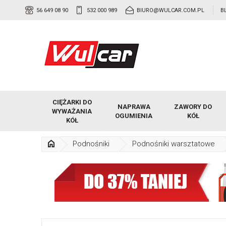
56 649 08 90
532 000 989
BIURO@WULCAR.COM.PL
B
CIĘŻARKI DO
NAPRAWA
ZAWORY DO
WYWAŻANIA
OGUMIENIA
KÓŁ
KÓŁ
Podnośniki
Podnośniki warsztatowe