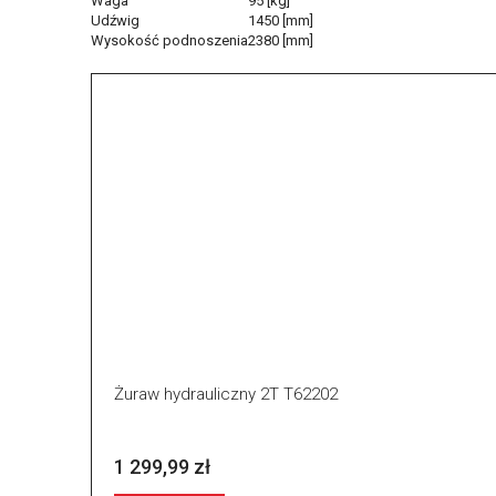
Waga
95 [kg]
Udźwig
1450 [mm]
Wysokość podnoszenia
2380 [mm]
Żuraw hydrauliczny 2T T62202
1 299,99 zł