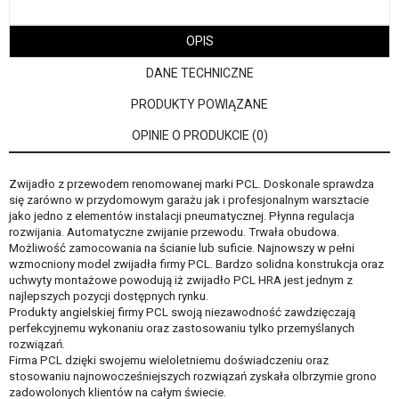
OPIS
DANE TECHNICZNE
PRODUKTY POWIĄZANE
OPINIE O PRODUKCIE (0)
Zwijadło z przewodem renomowanej marki PCL. Doskonale sprawdza
się zarówno w przydomowym garażu jak i profesjonalnym warsztacie
jako jedno z elementów instalacji pneumatycznej. Płynna regulacja
rozwijania. Automatyczne zwijanie przewodu. Trwała obudowa.
Możliwość zamocowania na ścianie lub suficie. Najnowszy w pełni
wzmocniony model zwijadła firmy PCL. Bardzo solidna konstrukcja oraz
uchwyty montażowe powodują iż zwijadło PCL HRA jest jednym z
najlepszych pozycji dostępnych rynku.
Produkty angielskiej firmy PCL swoją niezawodność zawdzięczają
perfekcyjnemu wykonaniu oraz zastosowaniu tylko przemyślanych
rozwiązań.
Firma PCL dzięki swojemu wieloletniemu doświadczeniu oraz
stosowaniu najnowocześniejszych rozwiązań zyskała olbrzymie grono
zadowolonych klientów na całym świecie.