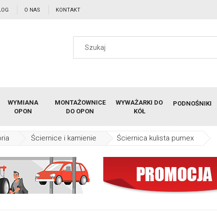
LOG
O NAS
KONTAKT
WYMIANA
MONTAŻOWNICE
WYWAŻARKI DO
PODNOŚNIKI
OPON
DO OPON
KÓŁ
ria
Ściernice i kamienie
Ściernica kulista pumex