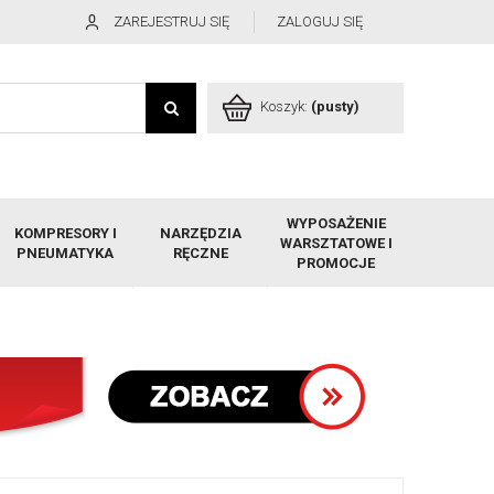
ZAREJESTRUJ SIĘ
ZALOGUJ SIĘ
Koszyk:
(pusty)
WYPOSAŻENIE
KOMPRESORY I
NARZĘDZIA
WARSZTATOWE I
PNEUMATYKA
RĘCZNE
PROMOCJE