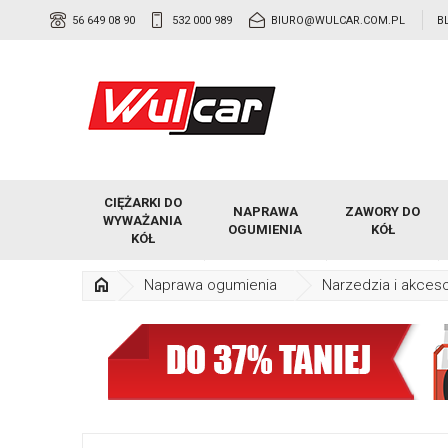
56 649 08 90
532 000 989
BIURO@WULCAR.COM.PL
B
CIĘŻARKI DO
NAPRAWA
ZAWORY DO
WYWAŻANIA
OGUMIENIA
KÓŁ
KÓŁ
Naprawa ogumienia
Narzedzia i akceso