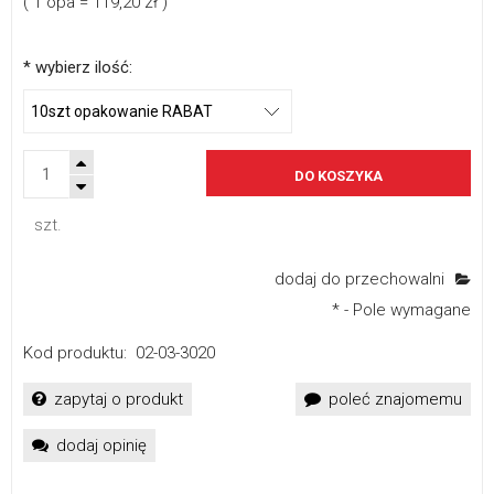
( 1
opa
=
119,20 zł
)
*
wybierz ilość:
DO KOSZYKA
szt.
dodaj do przechowalni
*
- Pole wymagane
Kod produktu:
02-03-3020
zapytaj o produkt
poleć znajomemu
dodaj opinię