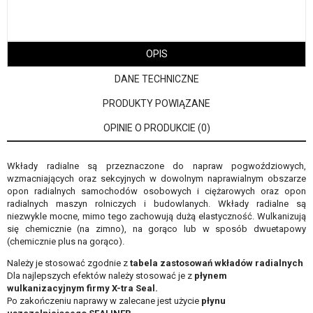
OPIS
DANE TECHNICZNE
PRODUKTY POWIĄZANE
OPINIE O PRODUKCIE (0)
Wkłady radialne są przeznaczone do napraw pogwoździowych,
wzmacniających oraz sekcyjnych w dowolnym naprawialnym obszarze
opon radialnych samochodów osobowych i ciężarowych oraz opon
radialnych maszyn rolniczych i budowlanych. Wkłady radialne są
niezwykle mocne, mimo tego zachowują dużą elastyczność. Wulkanizują
się chemicznie (na zimno), na gorąco lub w sposób dwuetapowy
(chemicznie plus na gorąco).
Należy je stosować zgodnie z
tabela zastosowań wkładów radialnych
Dla najlepszych efektów należy stosować je z
płynem
wulkanizacyjnym firmy X-tra Seal
.
Po zakończeniu naprawy w zalecane jest użycie
płynu