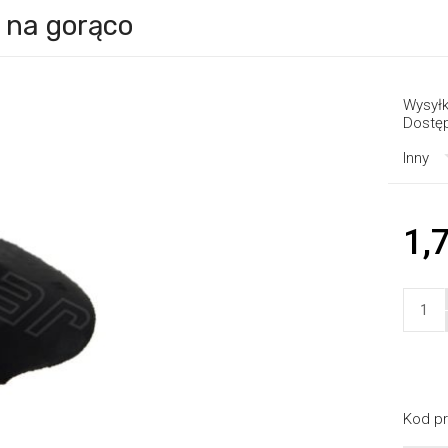
 na gorąco
Wysyłk
Dostę
Inny
1,7
Kod pr