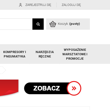
ZAREJESTRUJ SIĘ
ZALOGUJ SIĘ
Koszyk:
(pusty)
WYPOSAŻENIE
KOMPRESORY I
NARZĘDZIA
WARSZTATOWE I
PNEUMATYKA
RĘCZNE
PROMOCJE