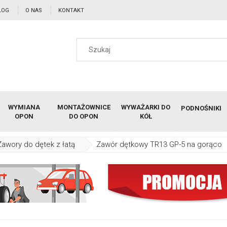
LOG
O NAS
KONTAKT
WYMIANA
MONTAŻOWNICE
WYWAŻARKI DO
PODNOŚNIKI
OPON
DO OPON
KÓŁ
Zawory do dętek z łatą
Zawór dętkowy TR13 GP-5 na gorąco