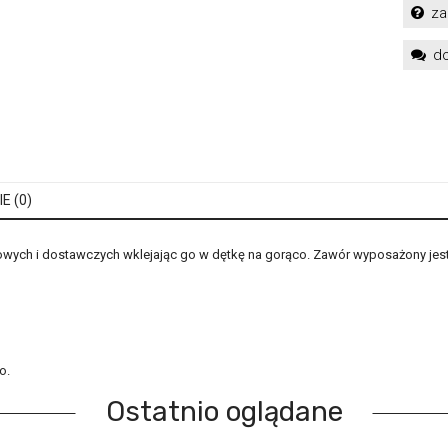
za
do
E (0)
ch i dostawczych wklejając go w dętkę na gorąco. Zawór wyposażony jest 
o.
Ostatnio oglądane