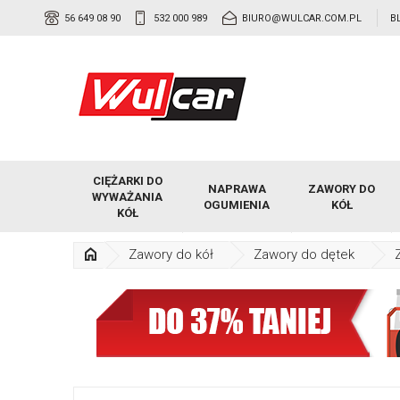
56 649 08 90
532 000 989
BIURO@WULCAR.COM.PL
B
CIĘŻARKI DO
NAPRAWA
ZAWORY DO
WYWAŻANIA
OGUMIENIA
KÓŁ
KÓŁ
Zawory do kół
Zawory do dętek