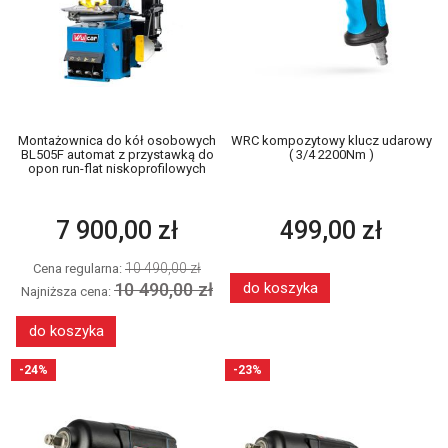
Montażownica do kół osobowych
WRC kompozytowy klucz udarowy
BL505F automat z przystawką do
( 3/4 2200Nm )
opon run-flat niskoprofilowych
7 900,00 zł
499,00 zł
10 490,00 zł
Cena regularna:
10 490,00 zł
do koszyka
Najniższa cena:
do koszyka
-24%
-23%