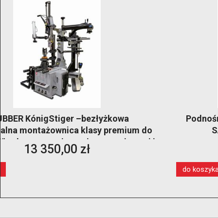
Podnośnik dwukolumnowy 4T automatyczny
SAE40 | Podnośnik warsztatowy
elektrohydrauliczny
10 890,00 zł
do koszyka