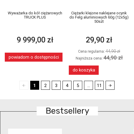
Wyważarka do kół ciężarowych
Ciężarki klejone naklejane ocynk
TRUCK PLUS
do Felg aluminiowych 60g (12x5g)
50szt
9 999,00 zł
29,90 zł
44,90 zł
Cena regularna:
44,90 zł
powiadom o dostępności
Najniższa cena:
do koszyka
1
2
3
4
5
...
11
Bestsellery