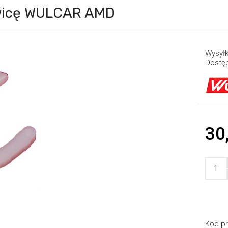
owicę WULCAR AMD
Wysyłk
Dostę
30
Kod pr