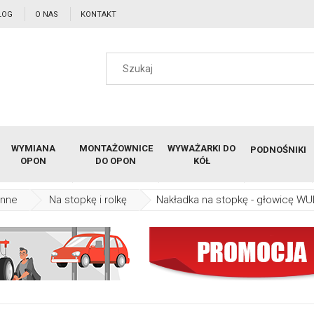
LOG
O NAS
KONTAKT
WYMIANA
MONTAŻOWNICE
WYWAŻARKI DO
PODNOŚNIKI
OPON
DO OPON
KÓŁ
onne
Na stopkę i rolkę
Nakładka na stopkę - głowicę 