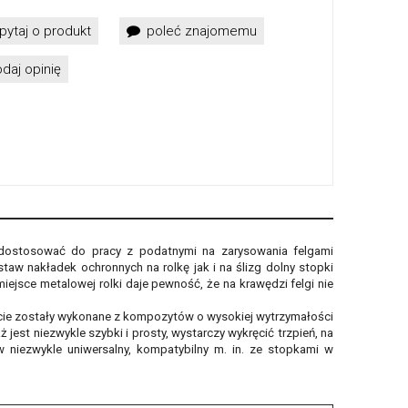
pytaj o produkt
poleć znajomemu
daj opinię
ostosować do pracy z podatnymi na zarysowania felgami
taw nakładek ochronnych na rolkę jak i na ślizg dolny stopki
sce metalowej rolki daje pewność, że na krawędzi felgi nie
rcie zostały wykonane z kompozytów o wysokiej wytrzymałości
est niezwykle szybki i prosty, wystarczy wykręcić trzpień, na
 niezwykle uniwersalny, kompatybilny m. in. ze stopkami w