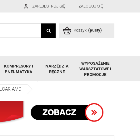
ZAREJESTRUJ SIĘ
ZALOGUJ SIĘ
Koszyk:
(pusty)
WYPOSAŻENIE
KOMPRESORY I
NARZĘDZIA
WARSZTATOWE I
PNEUMATYKA
RĘCZNE
PROMOCJE
WULCAR AMD