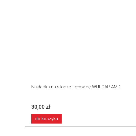
Nakładka na stopkę - głowicę WULCAR AMD
30,00 zł
do koszyka