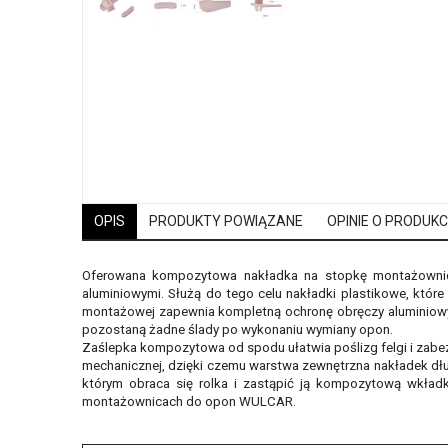
OPIS
PRODUKTY POWIĄZANE
OPINIE O PRODUKCI
Oferowana kompozytowa nakładka na stopkę montażownic
aluminiowymi. Służą do tego celu nakładki plastikowe, które
montażowej zapewnia kompletną ochronę obręczy aluminiowyc
pozostaną żadne ślady po wykonaniu wymiany opon.
Zaślepka kompozytowa od spodu ułatwia poślizg felgi i zabe
mechanicznej, dzięki czemu warstwa zewnętrzna nakładek dłuże
którym obraca się rolka i zastąpić ją kompozytową wkładk
montażownicach do opon WULCAR.