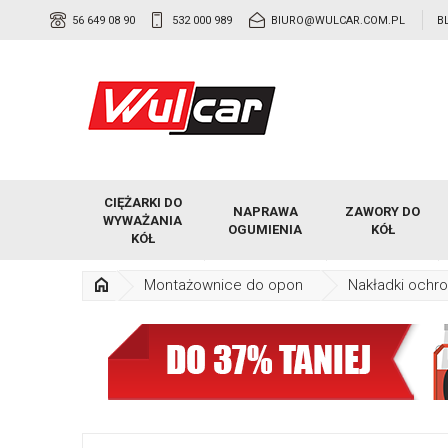
56 649 08 90
532 000 989
BIURO@WULCAR.COM.PL
B
CIĘŻARKI DO
NAPRAWA
ZAWORY DO
WYWAŻANIA
OGUMIENIA
KÓŁ
KÓŁ
Montażownice do opon
Nakładki ochr