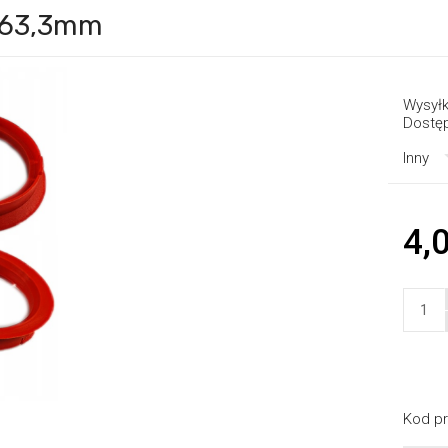
1x63,3mm
Wysyłk
Dostę
Inny
4,0
Kod pr