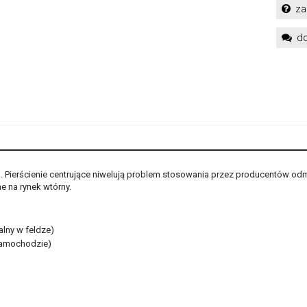
za
do
h. Pierścienie centrujące niwelują problem stosowania przez producentów od
 na rynek wtórny.
alny w feldze)
samochodzie)