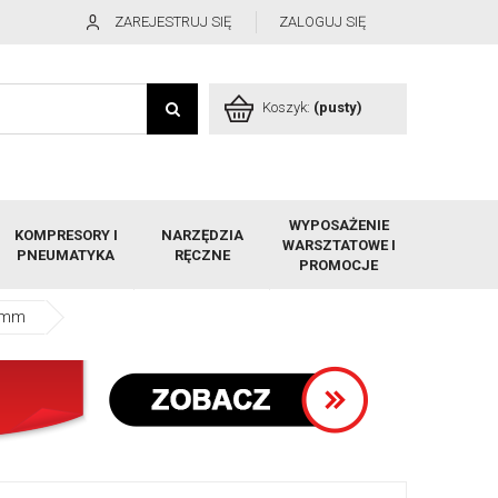
ZAREJESTRUJ SIĘ
ZALOGUJ SIĘ
Koszyk:
(pusty)
WYPOSAŻENIE
KOMPRESORY I
NARZĘDZIA
WARSZTATOWE I
PNEUMATYKA
RĘCZNE
PROMOCJE
,3mm