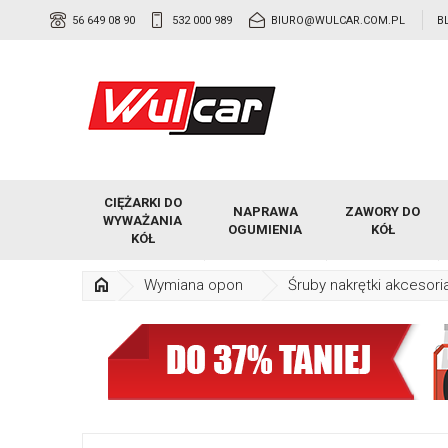
56 649 08 90
532 000 989
BIURO@WULCAR.COM.PL
B
CIĘŻARKI DO
NAPRAWA
ZAWORY DO
WYWAŻANIA
OGUMIENIA
KÓŁ
KÓŁ
Wymiana opon
Śruby nakrętki akcesori