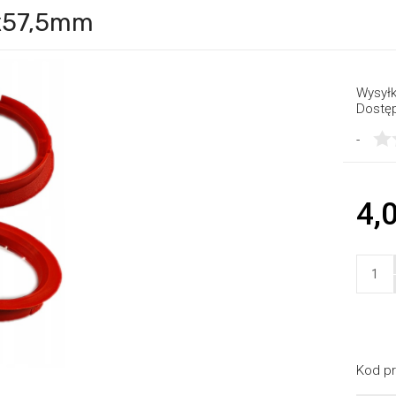
5x57,5mm
Wysyłk
Dostę
-
4,0
Kod pr