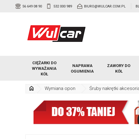
56 649 08 90
532 000 989
BIURO@WULCAR.COM.PL
B
CIĘŻARKI DO
NAPRAWA
ZAWORY DO
WYWAŻANIA
OGUMIENIA
KÓŁ
KÓŁ
Wymiana opon
Śruby nakrętki akcesori