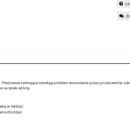
za
do
h. Pierścienie centrujące niwelują problem stosowania przez producentów od
 na rynek wtórny.
alny w feldze)
samochodzie)