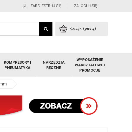
ZAREJESTRUJ SIĘ
ZALOGUJ SIĘ
Koszyk:
(pusty)
WYPOSAŻENIE
KOMPRESORY I
NARZĘDZIA
WARSZTATOWE I
PNEUMATYKA
RĘCZNE
PROMOCJE
,5mm