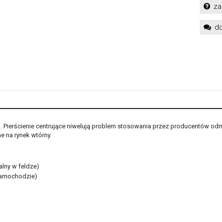
za
do
h. Pierścienie centrujące niwelują problem stosowania przez producentów od
 na rynek wtórny.
alny w feldze)
samochodzie)