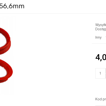
1x56,6mm
Wysyłk
Dostę
Inny
4,0
Kod pr