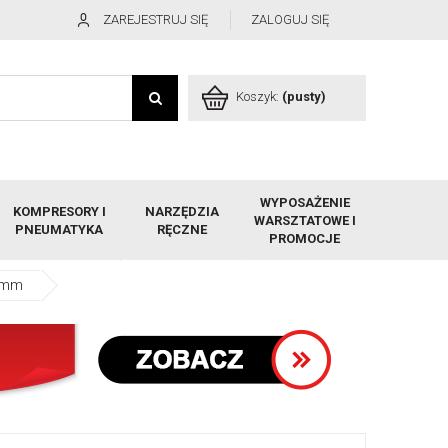
ZAREJESTRUJ SIĘ
ZALOGUJ SIĘ
Koszyk:
(pusty)
WYPOSAŻENIE
KOMPRESORY I
NARZĘDZIA
WARSZTATOWE I
PNEUMATYKA
RĘCZNE
PROMOCJE
,6mm