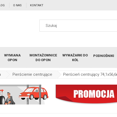
LOG
O NAS
KONTAKT
WYMIANA
MONTAŻOWNICE
WYWAŻARKI DO
PODNOŚNIKI
OPON
DO OPON
KÓŁ
a
Pierścienie centrujące
Pierścień centrujący 74,1x56