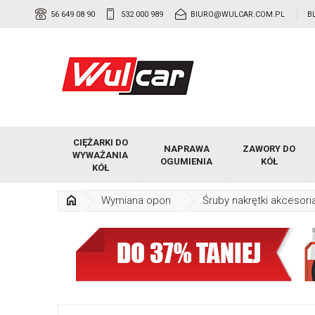
56 649 08 90
532 000 989
BIURO@WULCAR.COM.PL
B
CIĘŻARKI DO
NAPRAWA
ZAWORY DO
WYWAŻANIA
OGUMIENIA
KÓŁ
KÓŁ
Wymiana opon
Śruby nakrętki akcesori