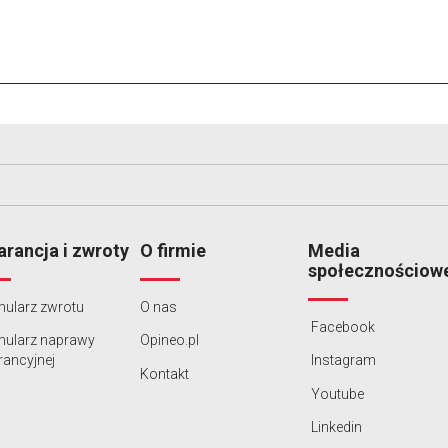
rancja i zwroty
O firmie
Media
społecznościow
ularz zwrotu
O nas
Facebook
mularz naprawy
Opineo.pl
ancyjnej
Instagram
Kontakt
Youtube
Linkedin