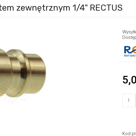
intem zewnętrznym 1/4" RECTUS
Wysyłk
Dostę
5,0
Kod pr