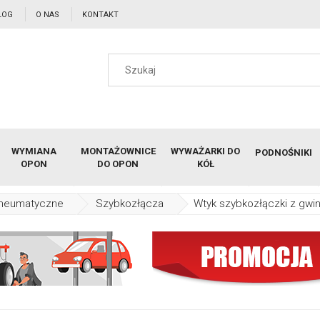
LOG
O NAS
KONTAKT
WYMIANA
MONTAŻOWNICE
WYWAŻARKI DO
PODNOŚNIKI
OPON
DO OPON
KÓŁ
pneumatyczne
Szybkozłącza
Wtyk szybkozłączki z gw