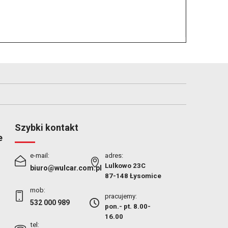
Szybki kontakt
e
e-mail:
adres:
Lulkowo 23C
biuro@wulcar.com.pl
87-148 Łysomice
mob:
pracujemy:
532 000 989
pon.- pt. 8.00-
16.00
tel: