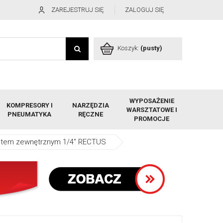
ZAREJESTRUJ SIĘ
ZALOGUJ SIĘ
Koszyk:
(pusty)
WYPOSAŻENIE
KOMPRESORY I
NARZĘDZIA
WARSZTATOWE I
PNEUMATYKA
RĘCZNE
PROMOCJE
intem zewnętrznym 1/4" RECTUS