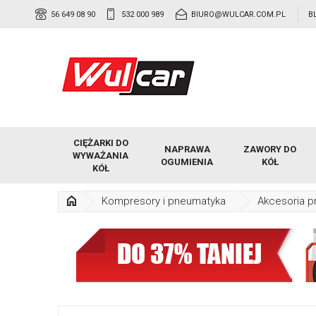
56 649 08 90
532 000 989
BIURO@WULCAR.COM.PL
B
CIĘŻARKI DO
NAPRAWA
ZAWORY DO
WYWAŻANIA
OGUMIENIA
KÓŁ
KÓŁ
Kompresory i pneumatyka
Akcesoria 