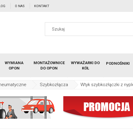
LOG
O NAS
KONTAKT
WYMIANA
MONTAŻOWNICE
WYWAŻARKI DO
PODNOŚNIKI
OPON
DO OPON
KÓŁ
pneumatyczne
Szybkozłącza
Wtyk szybkozłączki z n