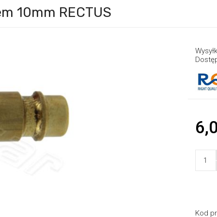
plem 10mm RECTUS
Wysyłk
Dostę
6,0
Kod pr