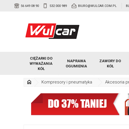
56 649 08 90
532 000 989
BIURO@WULCAR.COM.PL
B
CIĘŻARKI DO
NAPRAWA
ZAWORY DO
WYWAŻANIA
OGUMIENIA
KÓŁ
KÓŁ
Kompresory i pneumatyka
Akcesoria 