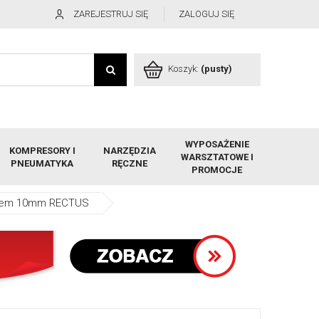
ZAREJESTRUJ SIĘ
ZALOGUJ SIĘ
Koszyk:
(pusty)
WYPOSAŻENIE
KOMPRESORY I
NARZĘDZIA
WARSZTATOWE I
PNEUMATYKA
RĘCZNE
PROMOCJE
yplem 10mm RECTUS