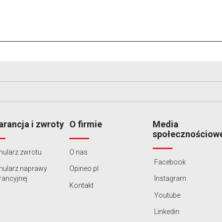
rancja i zwroty
O firmie
Media
społecznościow
ularz zwrotu
O nas
Facebook
mularz naprawy
Opineo.pl
ancyjnej
Instagram
Kontakt
Youtube
Linkedin