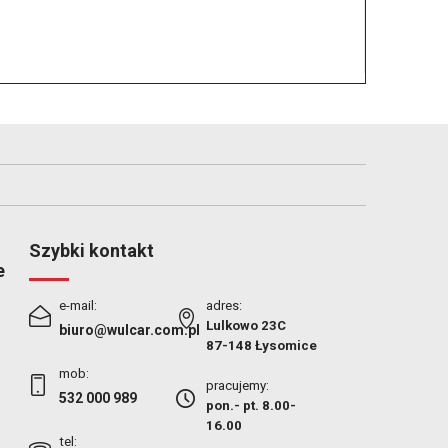
Szybki kontakt
e
e-mail:
adres:
Lulkowo 23C
biuro@wulcar.com.pl
87-148 Łysomice
mob:
pracujemy:
532 000 989
pon.- pt. 8.00-
16.00
tel: