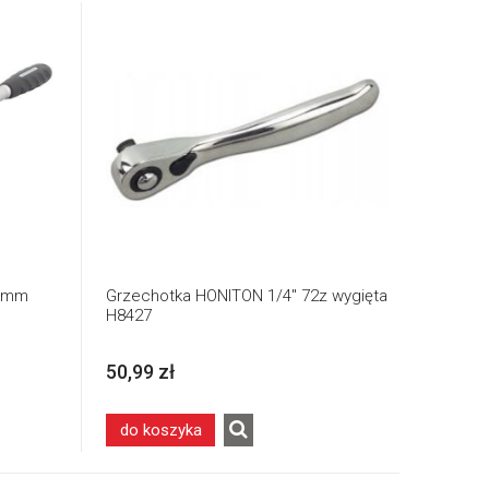
10mm
Grzechotka HONITON 1/4" 72z wygięta
H8427
50,99 zł
do koszyka