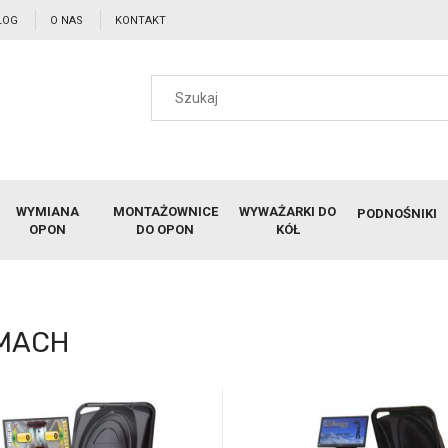
LOG
O NAS
KONTAKT
WYMIANA
MONTAŻOWNICE
WYWAŻARKI DO
PODNOŚNIKI
OPON
DO OPON
KÓŁ
MACH