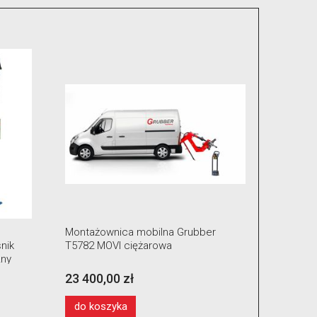
Montażownica mobilna Grubber
Pakiet s
nik
T5782 MOVI ciężarowa
zawory, c
zny
23 400,00 zł
2 499,0
do koszyka
do kos