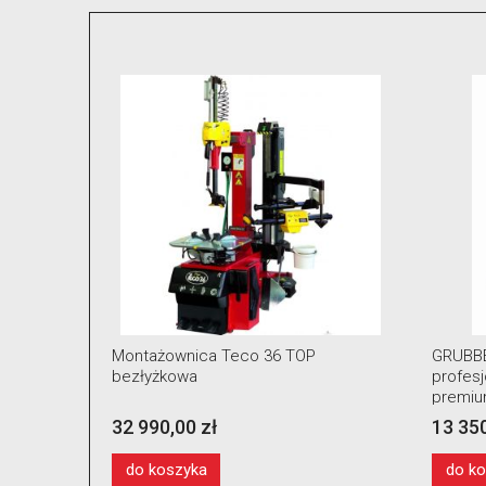
ny
Montażownica Teco 36 TOP
GRUBBE
narzędzia
bezłyżkowa
profes
premiu
ramion
32 990,00 zł
13 350
koła
do koszyka
do k