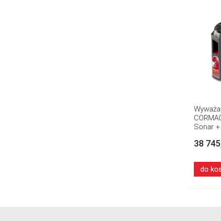
Wyważar
CORMAC
Sonar +
38 745
do ko