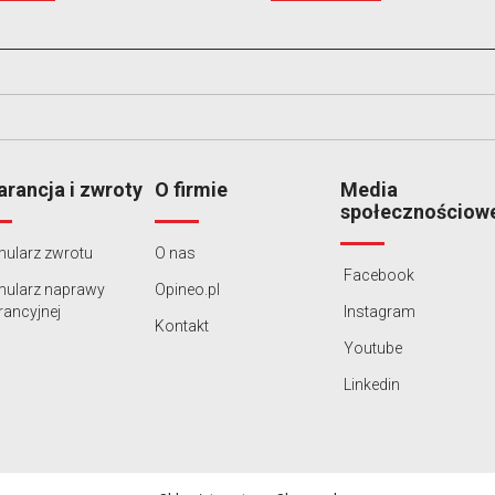
rancja i zwroty
O firmie
Media
społecznościow
ularz zwrotu
O nas
Facebook
mularz naprawy
Opineo.pl
ancyjnej
Instagram
Kontakt
Youtube
Linkedin