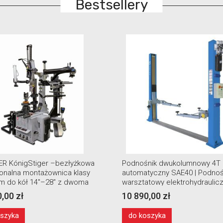
Bestsellery
R KónigStiger –bezłyżkowa
Podnośnik dwukolumnowy 4T
jonalna montażownica klasy
automatyczny SAE40 | Podnoś
m do kół 14″–28″ z dwoma
warsztatowy elektrohydraulic
ami pomocniczymi i windą
,00 zł
10 890,00 zł
oszyka
do koszyka