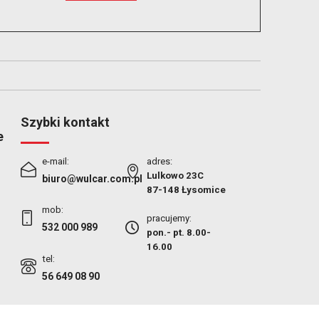
Szybki kontakt
e
e-mail:
adres:
Lulkowo 23C
biuro@wulcar.com.pl
87-148 Łysomice
mob:
pracujemy:
532 000 989
pon.- pt. 8.00-
16.00
tel:
56 649 08 90