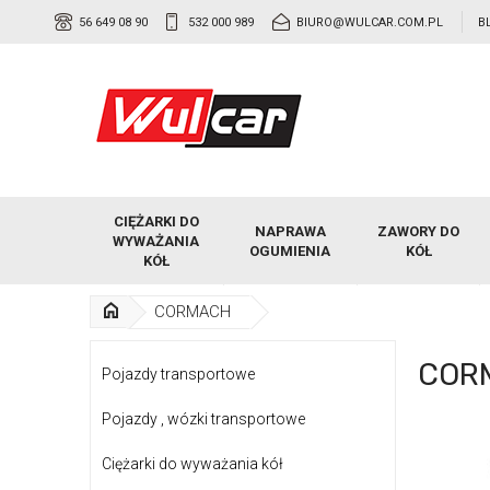
56 649 08 90
532 000 989
BIURO@WULCAR.COM.PL
B
CIĘŻARKI DO
NAPRAWA
ZAWORY DO
WYWAŻANIA
OGUMIENIA
KÓŁ
KÓŁ
CORMACH
COR
Pojazdy transportowe
Pojazdy , wózki transportowe
Ciężarki do wyważania kół