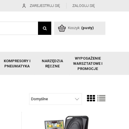
ZAREJESTRUJ SIĘ
ZALOGUJ SIĘ
Koszyk:
(pusty)
WYPOSAŻENIE
KOMPRESORY I
NARZĘDZIA
WARSZTATOWE I
PNEUMATYKA
RĘCZNE
PROMOCJE