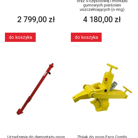
oraz 5-częściowej i montażu
gumowych pierścieni
uszczelniających (o-ring)
2 799,00 zł
4 180,00 zł
do koszyka
do koszyka
Urządzenie do demontażu opon
Zbijak do opon Esco Combi