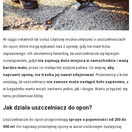
W ciągu ostatnich lat coraz częściej można usłyszeć o uszczelniaczach
do opon, które mogą wybawić nas z opresji, gdy nie mam koła
zapasowego. Ich zwolennicy twierdzą, że uszczelniacze są lepszym
rozwiązaniem, gdyż
nie zajmują dużo miejsca w samochodzie i ważą
bardzo mało
, przez co maleje też zużycie paliwa. Co więcej,
aby
naprawić oponę, nie trzeba jej nawet zdejmować
. Przeciwnicy z kolei
uważają, że uszczelniacz
nie zawsze może zastąpić koło zapasowe,
a
w bagażniku warto wozić zarówno jedno, jak i drugie. Warto przyjrzeć się
temu problemowi bliżej.
Jak działa uszczelniacz do opon?
Uszczelniacze do opon
przypominają
spraye o pojemności od 250 do
500 ml
. Do naprawy przeciętnej opony w aucie osobowym zazwyczaj