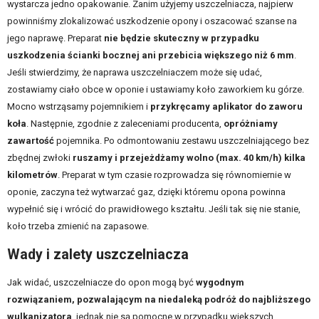
wystarcza jedno opakowanie. Zanim użyjemy uszczelniacza, najpierw
powinniśmy zlokalizować uszkodzenie opony i oszacować szanse na
jego naprawę. Preparat
nie będzie skuteczny w przypadku
uszkodzenia ścianki bocznej ani przebicia większego niż 6 mm
.
Jeśli stwierdzimy, że naprawa uszczelniaczem może się udać,
zostawiamy ciało obce w oponie i ustawiamy koło zaworkiem ku górze.
Mocno wstrząsamy pojemnikiem i
przykręcamy aplikator do zaworu
koła
. Następnie, zgodnie z zaleceniami producenta,
opróżniamy
zawartość
pojemnika. Po odmontowaniu zestawu uszczelniającego bez
zbędnej zwłoki
ruszamy i przejeżdżamy wolno (max. 40 km/h) kilka
kilometrów
. Preparat w tym czasie rozprowadza się równomiernie w
oponie, zaczyna też wytwarzać gaz, dzięki któremu opona powinna
wypełnić się i wrócić do prawidłowego kształtu. Jeśli tak się nie stanie,
koło trzeba zmienić na zapasowe.
Wady i zalety uszczelniacza
Jak widać, uszczelniacze do opon mogą być
wygodnym
rozwiązaniem, pozwalającym na niedaleką podróż do najbliższego
wulkanizatora
, jednak nie są pomocne w przypadku większych