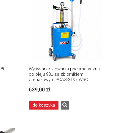
 80L
Wysysarko-zlewarka pneumatyczna
do oleju 90L ze zbiornikiem
drenażowym PCAS-3197 WRC
639,00 zł
do koszyka