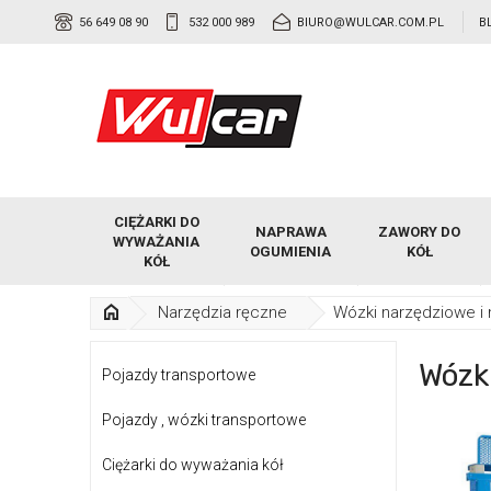
56 649 08 90
532 000 989
BIURO@WULCAR.COM.PL
B
CIĘŻARKI DO
NAPRAWA
ZAWORY DO
WYWAŻANIA
OGUMIENIA
KÓŁ
KÓŁ
Narzędzia ręczne
Wózki narzędziowe i 
Wózk
Pojazdy transportowe
Pojazdy , wózki transportowe
Ciężarki do wyważania kół