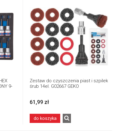
 HEX
Zestaw do czyszczenia piast i szpilek
ONY 9-
śrub 14el. G02667 GEKO
61,99 zł
do koszyka