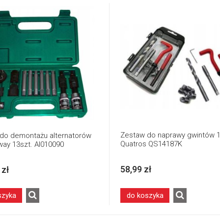
Zestaw do naprawy gwintów 1
do demontażu alternatorów
Quatros QS14187K
ay 13szt. AI010090
58,99 zł
 zł
szyka
do koszyka