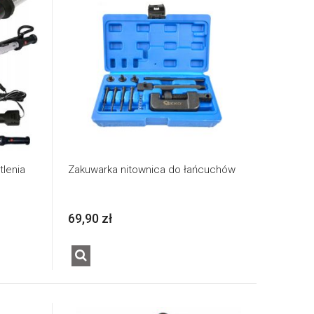
lenia
Zakuwarka nitownica do łańcuchów
69,90 zł