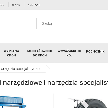
LOG
O NAS
KONTAKT
WYMIANA
MONTAŻOWNICE
WYWAŻARKI DO
PODNOŚNIKI
OPON
DO OPON
KÓŁ
narzędzia specjalistyczne
i narzędziowe i narzędzia specjali