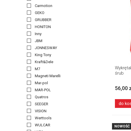
Carmotion
GEKO
GRUBBER
HONITON
Inny
JBM
JONNESWAY
King Tony
Kraft&Dele
Wykręta
M7
śrub
Magneti Marelli
Mar-pol
56,00 
MAR-POL
Quatros
do ko
SEEGER
VISION
Werttools
WULCAR
NOWOŚĆ