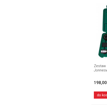
Zestaw 
Jonnesw
198,00
do ko