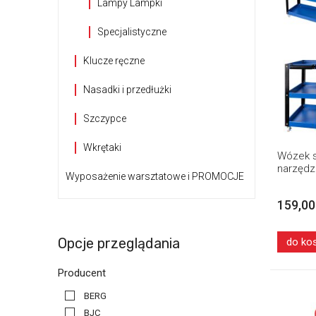
Lampy Lampki
Specjalistyczne
Klucze ręczne
Nasadki i przedłużki
Szczypce
Wkrętaki
Wózek s
narzędz
Wyposażenie warsztatowe i PROMOCJE
159,00
Opcje przeglądania
do ko
Producent
BERG
BJC