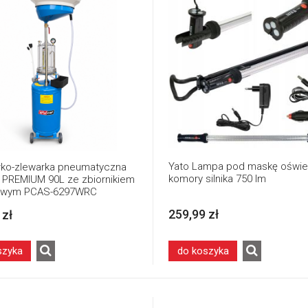
Yato Lampa pod maskę oświet
ko-zlewarka pneumatyczna
komory silnika 750 lm
u PREMIUM 90L ze zbiornikiem
owym PCAS-6297WRC
259,99 zł
 zł
szyka
do koszyka