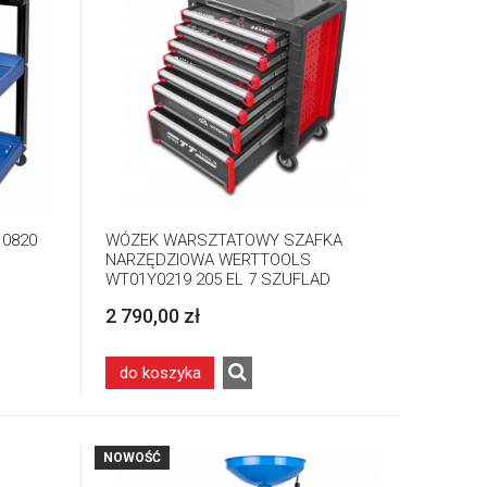
10820
WÓZEK WARSZTATOWY SZAFKA
NARZĘDZIOWA WERTTOOLS
WT01Y0219 205 EL 7 SZUFLAD
2 790,00 zł
do koszyka
NOWOŚĆ