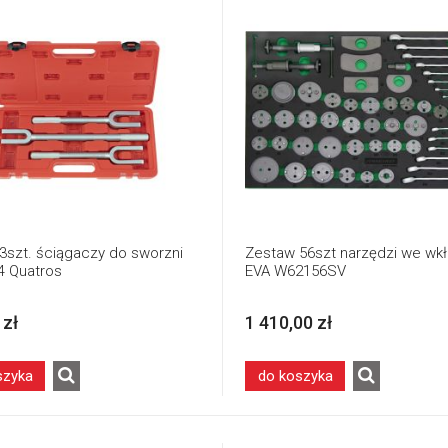
3szt. ściągaczy do sworzni
Zestaw 56szt narzędzi we wk
 Quatros
EVA W62156SV
 zł
1 410,00 zł
szyka
do koszyka