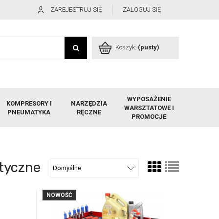
ZAREJESTRUJ SIĘ
ZALOGUJ SIĘ
Koszyk:
(pusty)
WYPOSAŻENIE
KOMPRESORY I
NARZĘDZIA
WARSZTATOWE I
PNEUMATYKA
RĘCZNE
PROMOCJE
styczne
NOWOŚĆ