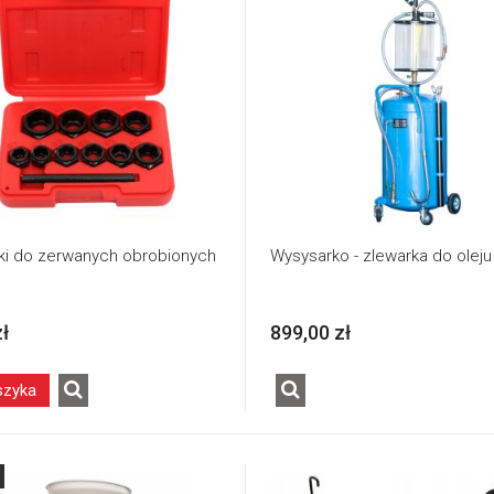
ki do zerwanych obrobionych
Wysysarko - zlewarka do oleju
zł
899,00 zł
szyka