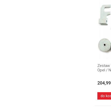
Zestaw 
Opel / 
204,99
do ko