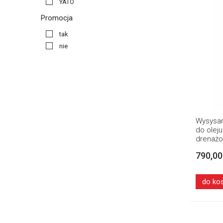
YATO
Promocja
tak
nie
Wysysar
do olej
drenaż
790,00
do ko