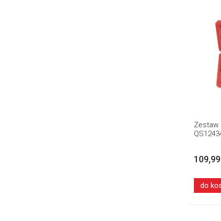
Zestaw 
QS12434
109,99
do ko