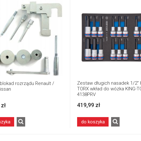
Zestaw długich nasadek 1/2"
blokad rozrządu Renault /
TORX wkład do wózka KING-T
Nissan
4138PRV
419,99 zł
 zł
szyka
do koszyka