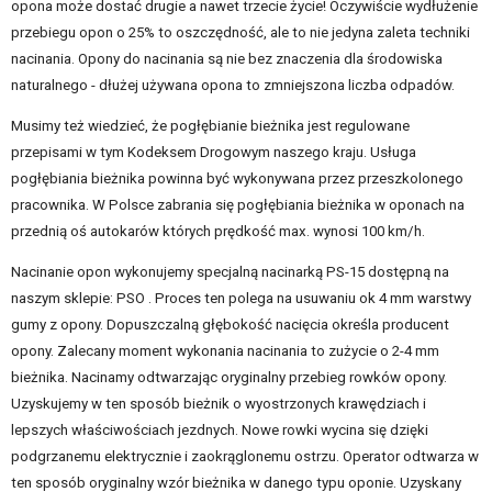
opona może dostać drugie a nawet trzecie życie! Oczywiście wydłużenie
przebiegu opon o 25% to oszczędność, ale to nie jedyna zaleta techniki
nacinania. Opony do nacinania są nie bez znaczenia dla środowiska
naturalnego - dłużej używana opona to zmniejszona liczba odpadów.
Musimy też wiedzieć, że pogłębianie bieżnika jest regulowane
przepisami w tym Kodeksem Drogowym naszego kraju. Usługa
pogłębiania bieżnika powinna być wykonywana przez przeszkolonego
pracownika. W Polsce zabrania się pogłębiania bieżnika w oponach na
przednią oś autokarów których prędkość max. wynosi 100 km/h.
Nacinanie opon wykonujemy specjalną nacinarką PS-15 dostępną na
naszym sklepie:
PSO
. Proces ten polega na usuwaniu ok 4 mm warstwy
gumy z opony. Dopuszczalną głębokość nacięcia określa producent
opony. Zalecany moment wykonania nacinania to zużycie o 2-4 mm
bieżnika. Nacinamy odtwarzając oryginalny przebieg rowków opony.
Uzyskujemy w ten sposób bieżnik o wyostrzonych krawędziach i
lepszych właściwościach jezdnych. Nowe rowki wycina się dzięki
podgrzanemu elektrycznie i zaokrąglonemu ostrzu. Operator odtwarza w
ten sposób oryginalny wzór bieżnika w danego typu oponie. Uzyskany